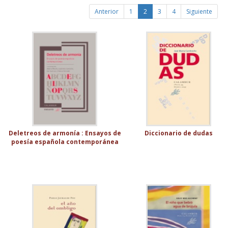
Anterior
1
2
3
4
Siguiente
Deletreos de armonía : Ensayos de
Diccionario de dudas
poesía española contemporánea