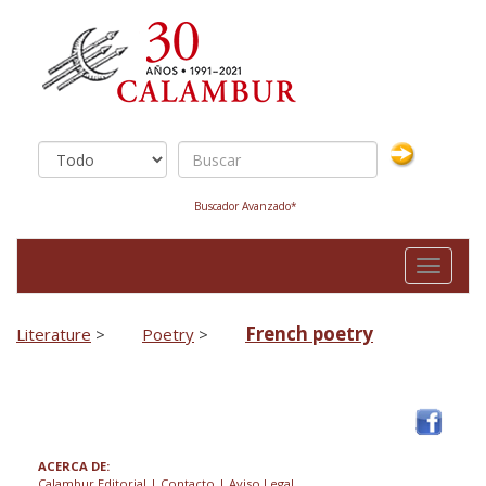
Buscador Avanzado*
Toggle
navigati
French poetry
Literature
>
Poetry
>
ACERCA DE:
Calambur Editorial
|
Contacto
|
Aviso Legal