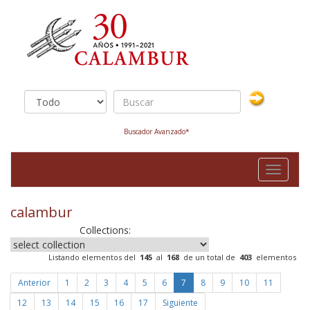
Buscador Avanzado*
Toggle
navigati
calambur
Collections:
Listando elementos del
145
al
168
de un total de
403
elementos
Anterior
1
2
3
4
5
6
7
8
9
10
11
12
13
14
15
16
17
Siguiente