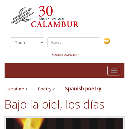
Buscador Avanzado*
Toggle
navigati
Spanish poetry
Literature
>
Poetry
>
Bajo la piel, los días