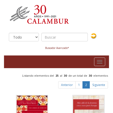
Buscador Avanzado*
Toggle
navigati
Listando elementos del
25
al
30
de un total de
30
elementos
Anterior
1
2
Siguiente