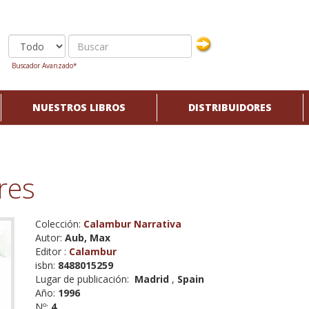
Buscador Avanzado*
NUESTROS LIBROS
DISTRIBUIDORES
res
Colección:
Calambur Narrativa
Autor:
Aub, Max
Editor :
Calambur
isbn:
8488015259
Lugar de publicación:
Madrid
,
Spain
Año:
1996
Nº:
4