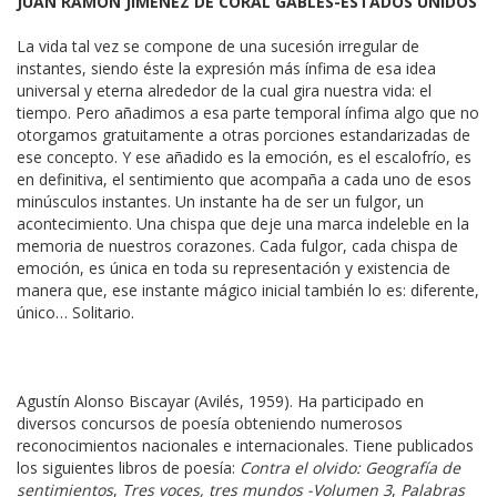
JUAN RAMÓN JIMÉNEZ DE CORAL GABLES-ESTADOS UNIDOS
La vida tal vez se compone de una sucesión irregular de
instantes, siendo éste la expresión más ínfima de esa idea
universal y eterna alrededor de la cual gira nuestra vida: el
tiempo. Pero añadimos a esa parte temporal ínfima algo que no
otorgamos gratuitamente a otras porciones estandarizadas de
ese concepto. Y ese añadido es la emoción, es el escalofrío, es
en definitiva, el sentimiento que acompaña a cada uno de esos
minúsculos instantes. Un instante ha de ser un fulgor, un
acontecimiento. Una chispa que deje una marca indeleble en la
memoria de nuestros corazones. Cada fulgor, cada chispa de
emoción, es única en toda su representación y existencia de
manera que, ese instante mágico inicial también lo es: diferente,
único… Solitario.
Agustín Alonso Biscayar (Avilés, 1959). Ha participado en
diversos concursos de poesía obteniendo numerosos
reconocimientos nacionales e internacionales. Tiene publicados
los siguientes libros de poesía:
Contra el olvido: Geografía de
sentimientos
,
Tres voces, tres mundos -Volumen 3
,
Palabras