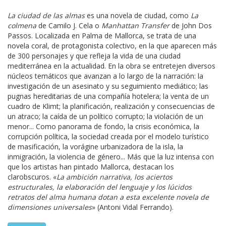
La ciudad de las almas
es una novela de ciudad, como
La
colmena
de Camilo J. Cela o
Manhattan Transfer
de John Dos
Passos. Localizada en Palma de Mallorca, se trata de una
novela coral, de protagonista colectivo, en la que aparecen más
de 300 personajes y que refleja la vida de una ciudad
mediterránea en la actualidad. En la obra se entretejen diversos
núcleos temáticos que avanzan a lo largo de la narración: la
investigación de un asesinato y su seguimiento mediático; las
pugnas hereditarias de una compañía hotelera; la venta de un
cuadro de Klimt; la planificación, realización y consecuencias de
un atraco; la caída de un político corrupto; la violación de un
menor... Como panorama de fondo, la crisis económica, la
corrupción política, la sociedad creada por el modelo turístico
de masificación, la vorágine urbanizadora de la isla, la
inmigración, la violencia de género... Más que la luz intensa con
que los artistas han pintado Mallorca, destacan los
clarobscuros. «
La ambición narrativa, los aciertos
estructurales, la elaboración del lenguaje y los lúcidos
retratos del alma humana dotan a esta excelente novela de
dimensiones universales
» (Antoni Vidal Ferrando).