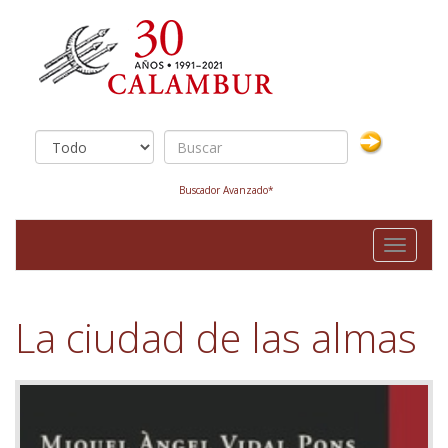
Buscador Avanzado*
Toggle
navigati
La ciudad de las almas