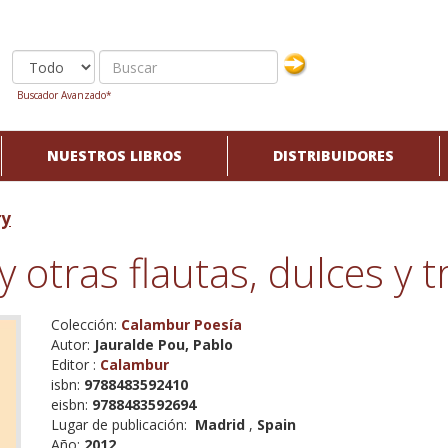
Buscador Avanzado*
NUESTROS LIBROS
DISTRIBUIDORES
ry
y otras flautas, dulces y 
Colección:
Calambur Poesía
Autor:
Jauralde Pou, Pablo
Editor :
Calambur
isbn:
9788483592410
eisbn:
9788483592694
Lugar de publicación:
Madrid
,
Spain
Año:
2012