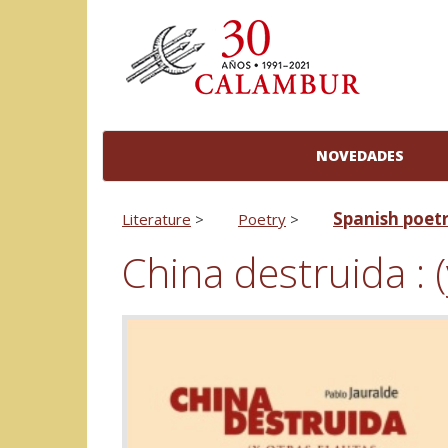
NOVEDADES
Spanish poet
Literature
>
Poetry
>
China destruida : (