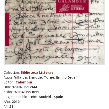
Colección:
Biblioteca Litterae
Autor:
Villalba, Enrique; Torné, Emilio (eds.)
Editor :
Calambur
isbn:
9788483592144
eisbn:
9788483593011
Lugar de publicación:
Madrid
,
Spain
Año:
2010
Nº:
24